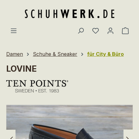
Zum Hauptinhalt springen
Du hast 0 Produ
Ware
Damen
Schuhe & Sneaker
für City & Büro
LOVINE
Bildergalerie überspringen