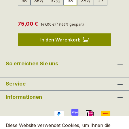
36
36½
37½
38
38½
+
7
(Diese Option ist zurzeit nicht verfügbar.)
(Diese Option ist zurzeit nicht verfügbar.)
(Diese Option ist zurzeit nicht verfügba
(Diese Option ist zurzei
Regulärer Preis:
Verkaufspreis:
75,00 €
149,00 €
(49.66% gespart)
In den Warenkorb
So erreichen Sie uns
Service
Informationen
Diese Website verwendet Cookies, um Ihnen die