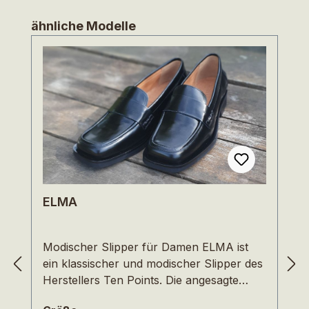
Produktgalerie überspringen
ähnliche Modelle
ELMA
Modischer Slipper für Damen ELMA ist
ein klassischer und modischer Slipper des
Herstellers Ten Points. Die angesagte
Karree Form am Zehenbereich gibt dem