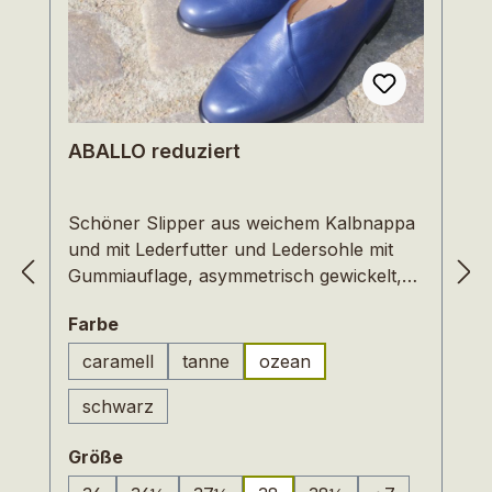
ABALLO reduziert
Schöner Slipper aus weichem Kalbnappa
und mit Lederfutter und Ledersohle mit
Gummiauflage, asymmetrisch gewickelt,
weiche Linien bestimmen die Optik. Dieser
auswählen
Farbe
Schuh ist auch für Füße mit hohem
Spann geeignet, und das eingearbeitete
caramell
tanne
ozean
(Diese Option ist zurzeit nicht verfügbar
Fußbett aus Naturkork garantiert
schwarz
natürliches Gehen.Auslaufmodelle und
deshalb im Preis reduziert.
auswählen
Größe