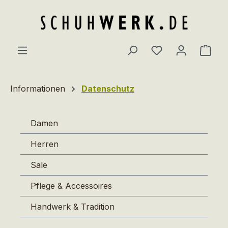
Zum Hauptinhalt springen
Du hast 0 Produ
Ware
Informationen
Datenschutz
Damen
Herren
Sale
Pflege & Accessoires
Handwerk & Tradition