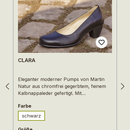
CLARA
Eleganter moderner Pumps von Martin
Natur aus chromfrei gegerbtem, feinem
Kalbnappaleder gefertigt. Mit
Synthetiklaufsohle mit ca. 40mm
auswählen
Farbe
Blockabsatz. Das Innenleder sowie das
herausnehmbare Schaumstoff- Fußbett
schwarz
sind ebenfalls chromfrei. Ein eleganter
und bequemer Pumps, ob unter Jeans
auswählen
Größe