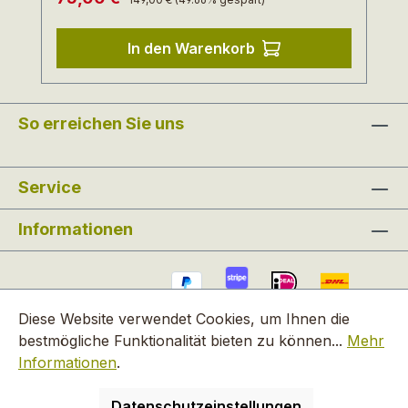
In den Warenkorb
So erreichen Sie uns
Service
Informationen
Diese Website verwendet Cookies, um Ihnen die
bestmögliche Funktionalität bieten zu können...
Mehr
Informationen
.
Alle Preise inkl. gesetzl. Mehrwertsteuer zzgl.
Versandkosten
Datenschutzeinstellungen
und ggf. Nachnahmegebühren, wenn