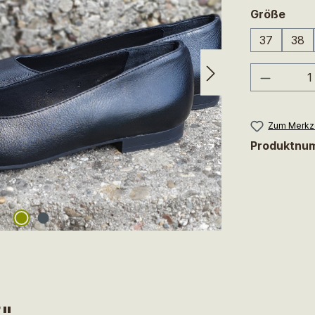
ausw
Größe
37
38
Produkt
Zum Merkze
Produktnu
E"