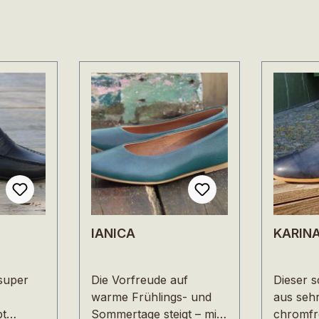
IANICA
KARIN
super
Die Vorfreude auf
Dieser s
warme Frühlings- und
aus seh
bt
Sommertage steigt – mit
chromfr