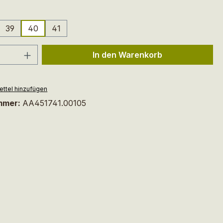
ählen
39
40
41
 Anzahl: Gib den gewünschten Wert ein 
In den Warenkorb
ttel hinzufügen
mmer:
AA451741.00105