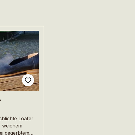
A
chlichte Loafer
r weichem
ei gegerbtem