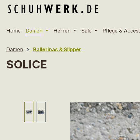
m Hauptinhalt springen
Zur Suche springen
Zur Hauptnavigation springen
Home
Damen
Herren
Sale
Pflege & Acces
Damen
Ballerinas & Slipper
SOLICE
Bildergalerie überspringen