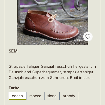
SEM
Strapazierfähiger Ganzjahresschuh hergestellt in
Deutschland Superbequemer, strapazierfähiger
Ganzjahresschuh zum Schnüren. Breit in der
Form, aus kräftigem, weichem Rindleder und
auswählen
Farbe
richtig bequem! Durch die pflanzliche Gerbung
des Leders sind die Schuhe barfuß tragbar.
cocco
mocca
siena
brandy
(Diese Option ist zurzeit nicht verfügbar.)
(Diese Option ist zurzeit nicht verf
Durch die weiche Naturkreppsohle mit leichtem