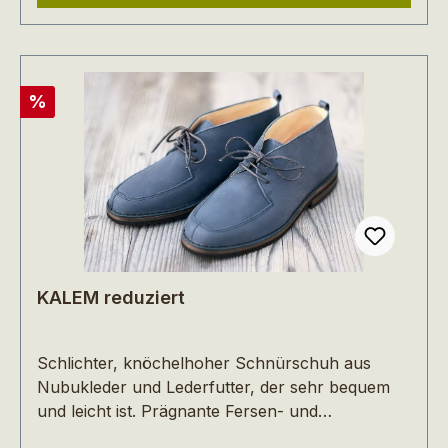
WERNER-Schuhe werden in Europa produziert,
nachhaltig und ökologisch konsequent, mit
kurzen Transportwegen, unter fairen
Arbeitsbedingungen und unter Einhaltung hoher
sozialer Standards.Dieses Modell fällt eher
Rabatt
%
schmal und klein aus.
KALEM reduziert
Schlichter, knöchelhoher Schnürschuh aus
Nubukleder und Lederfutter, der sehr bequem
und leicht ist. Prägnante Fersen- und
Zehenkappen und farblich abgesetzte Nähte