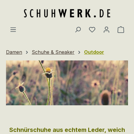
Zum Hauptinhalt springen
Du hast 0 Produ
Ware
Damen
Schuhe & Sneaker
Outdoor
Schnürschuhe aus echtem Leder, weich