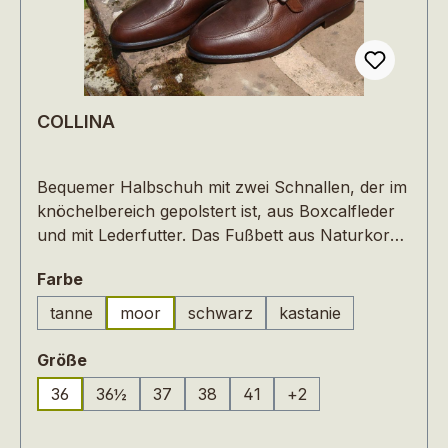
COLLINA
Bequemer Halbschuh mit zwei Schnallen, der im
knöchelbereich gepolstert ist, aus Boxcalfleder
und mit Lederfutter. Das Fußbett aus Naturkork
ist im Schuh eingearbeitet und garantiert
auswählen
Farbe
natürliches Gehen. Der Schuh ist eher für
schmale Füße geeignet.
tanne
moor
schwarz
kastanie
(Diese Option ist zurz
auswählen
Größe
36
36½
37
38
41
+
2
(Diese Option ist zurzeit nicht verfügbar.)
(Diese Option ist zurzeit nicht verfüg
(Diese Option ist zurzeit nicht