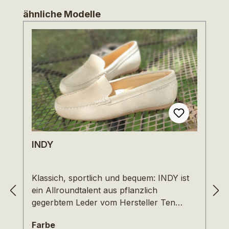
Produktgalerie überspringen
ähnliche Modelle
INDY
Klassich, sportlich und bequem: INDY ist
ein Allroundtalent aus pflanzlich
gegerbtem Leder vom Hersteller Ten
Points. Ein Must-haves für jeden
auswählen
Farbe
Schuhschrank. INDY ist super weich, lässt