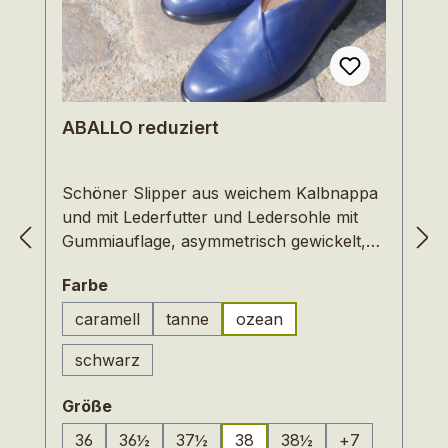
ABALLO reduziert
Schöner Slipper aus weichem Kalbnappa
und mit Lederfutter und Ledersohle mit
Gummiauflage, asymmetrisch gewickelt,
weiche Linien bestimmen die Optik. Dieser
auswählen
Farbe
Schuh ist auch für Füße mit hohem
Spann geeignet, und das eingearbeitete
caramell
tanne
ozean
(Diese Option ist zurzeit nicht verfügbar
Fußbett aus Naturkork garantiert
schwarz
natürliches Gehen.Auslaufmodelle und
deshalb im Preis reduziert.
auswählen
Größe
36
36½
37½
38
38½
+
7