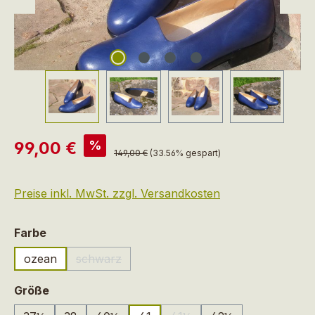
Verkaufspreis:
%
99,00 €
Regulärer Preis:
149,00 €
(33.56% gespart)
Preise inkl. MwSt. zzgl. Versandkosten
auswählen
Farbe
ozean
schwarz
(Diese Option ist zurzeit nicht verfügbar.)
auswählen
Größe