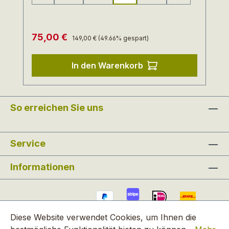
(Diese Option ist zurzeit nicht verfügbar.)
(Diese Option ist zurzeit nicht verfügbar.)
(Diese Option ist zurzeit nicht verfügba
(Diese Option ist zurzei
Regulärer Preis:
Verkaufspreis:
75,00 €
149,00 €
(49.66% gespart)
In den Warenkorb
So erreichen Sie uns
Service
Informationen
Diese Website verwendet Cookies, um Ihnen die