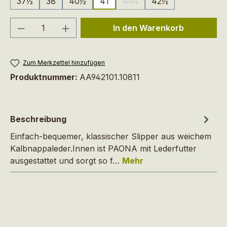
37½
38
40½
41
41½
42½
(Diese Option ist zurzeit nich
Produkt Anzahl: Gib den gewünschten We
In den Warenkorb
Zum Merkzettel hinzufügen
Produktnummer:
AA942101.10811
Beschreibung
Einfach-bequemer, klassischer Slipper aus weichem
Kalbnappaleder.Innen ist PAONA mit Lederfutter
ausgestattet und sorgt so f…
Mehr