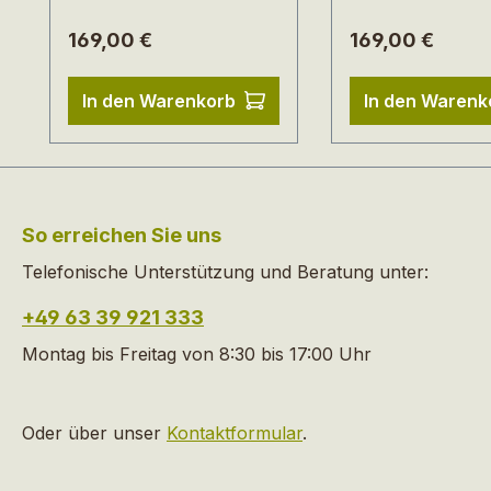
natürliches Geh
Stehen.
Regulärer Preis:
Regulärer Preis:
169,00 €
169,00 €
In den Warenkorb
In den Warenk
So erreichen Sie uns
Telefonische Unterstützung und Beratung unter:
+49 63 39 921 333
Montag bis Freitag von 8:30 bis 17:00 Uhr
Oder über unser
Kontaktformular
.