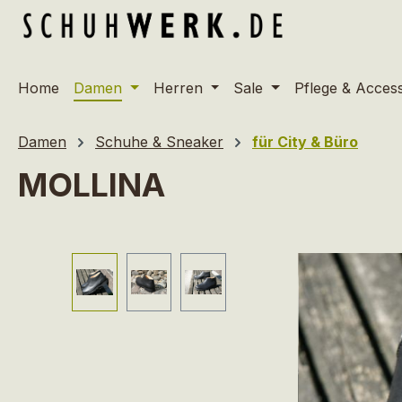
m Hauptinhalt springen
Zur Suche springen
Zur Hauptnavigation springen
Home
Damen
Herren
Sale
Pflege & Acces
Damen
Schuhe & Sneaker
für City & Büro
MOLLINA
Bildergalerie überspringen