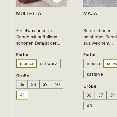
MOLLETTA
MAJA
Ein etwas höherer
Sehr schöner,
Schuh mit auffallend
halbhoher Schn
schönen Details: der
aus weichem
Fersenreißverschluß und
Kalbnappaleder, 
auswählen
auswähle
Farbe
Farbe
die
Lederfutter, eine
Mittelnaht.MOLLETTA
Gummisohle mit 
mocca
schwarz
mocca
schw
(Diese Option 
ist aus weichem
Profli.Ein Schuh 
kastanie
Kalbnappaleder und
Gelegenheiten, k
auswählen
Größe
(Diese Option
innen mit Lederfutter.Die
Form, schlichtes
36
38
39
40
auswähl
Größe
leichte Gummisohle und
elegantes Design. U
(Diese Option ist zurzeit nicht verfügbar.)
eine eingearbeitetes
dennoch sehr b
41
36
37
39
(Diese Opt
(Di
Fußbett aus Naturkork
mit einem
sorgen für natürliches
auswechselbare
43
Gehen.
Korkfußbett für