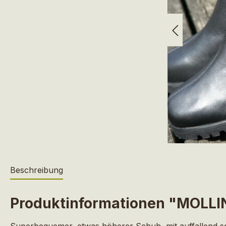
Beschreibung
Produktinformationen "MOLLI
Superbequemer, etwas höherer Schuh, mit auffallend sch