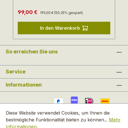
CARLA kann man super unter einem
Regulärer Preis:
Verkaufspreis:
99,00 €
etwas eleganterem Outfit tragen oder
199,00 €
(50.25% gespart)
auch super lässig zu Jeans. CARLA
gehört zum Ökoprogramm des Herstellers
In den Warenkorb
WERNER, der in Europa produziert und
faire Arbeitsbedingungen und die
Einhaltung hoher Sozialstandards
So erreichen Sie uns
garantiert.
Service
Informationen
Diese Website verwendet Cookies, um Ihnen die
bestmögliche Funktionalität bieten zu können...
Mehr
Informationen
.