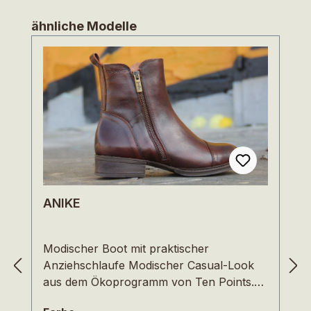
Produktgalerie überspringen
ähnliche Modelle
ANIKE
Modischer Boot mit praktischer
Anziehschlaufe Modischer Casual-Look
aus dem Ökoprogramm von Ten Points.
ANIKE lässt sich gleichermaßen gut zu