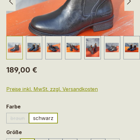
Regulärer Preis:
189,00 €
Preise inkl. MwSt. zzgl. Versandkosten
auswählen
Farbe
braun
schwarz
(Diese Option ist zurzeit nicht verfügbar.)
auswählen
Größe