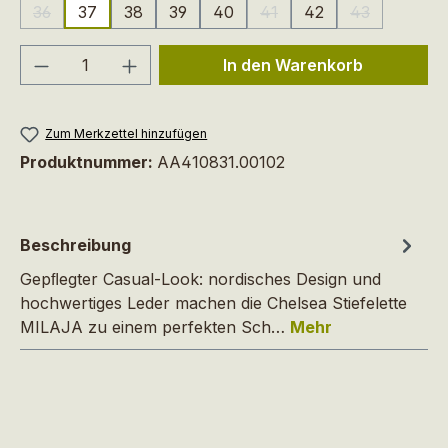
36
37
38
39
40
41
42
43
(Diese Option ist zurzeit nicht verfügbar.)
(Diese Option ist zurzeit ni
(Diese Option 
Produkt Anzahl: Gib den gewünschten We
In den Warenkorb
Zum Merkzettel hinzufügen
Produktnummer:
AA410831.00102
Beschreibung
Gepﬂegter Casual-Look: nordisches Design und
hochwertiges Leder machen die Chelsea Stiefelette
MILAJA zu einem perfekten Sch…
Mehr