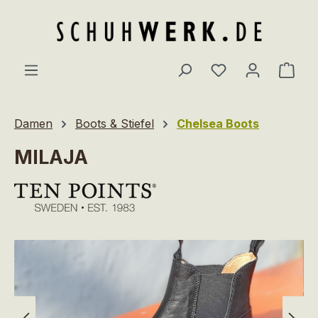
Zum Hauptinhalt springen
Du hast 0 Produ
Ware
Damen
Boots & Stiefel
Chelsea Boots
MILAJA
Bildergalerie überspringen