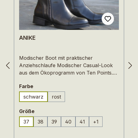
ANIKE
Modischer Boot mit praktischer
Anziehschlaufe Modischer Casual-Look
aus dem Ökoprogramm von Ten Points.
ANIKE lässt sich gleichermaßen gut zu
auswählen
Farbe
Jeans wie zu sportlich-eleganten Outﬁts
oder auch unter Kleidern tragen. Das
schwarz
rost
(Diese Option ist zurzeit nicht verfügbar.
weiche und chromfrei gegerbte Rindleder
ist bis ins Detail sorgfältig verarbeitet und
auswählen
Größe
bekommt mit der Zeit eine schöne Patina.
37
38
39
40
41
+
1
Ein seitlicher Reißverschluss und eine
praktische Anziehschlaufe sorgen für