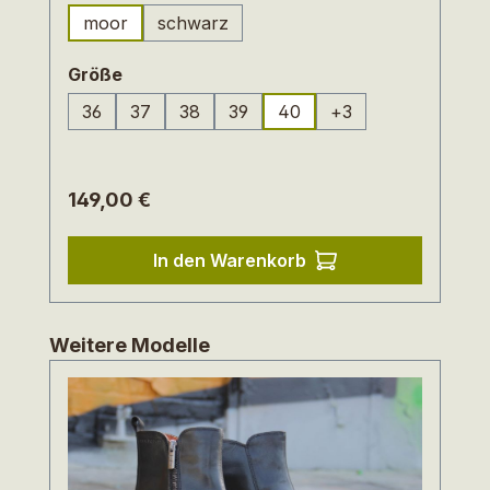
anziehen. MOLLINA ist aus weichem
moor
schwarz
(Diese Option ist zurzeit nicht verfügbar.)
Kalbnappaleder und innen mit Lederfutter
ausgestattet.Die bequeme
auswählen
Größe
Wanderprofilsohle und das eingearbeitete
36
37
38
39
40
+
3
Fußbett aus Naturkork sorgen für
natürliches Gehen.
Regulärer Preis:
149,00 €
In den Warenkorb
Produktgalerie überspringen
Weitere Modelle