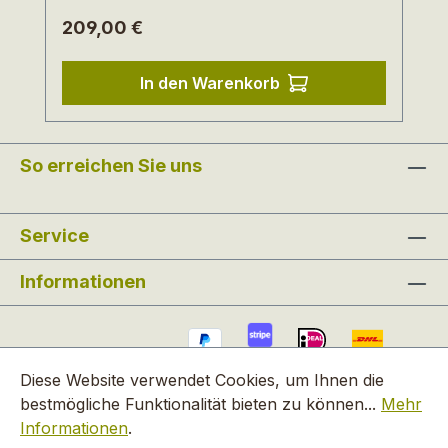
einen leichten Einstieg. Eine
Regulärer Preis:
209,00 €
rutschhemmende Gummi-Sohle mit
kleinem, etwa 2,5 cm hohem Absatz sorgt
für guten und sicheren Halt. ANIKE ist ein
In den Warenkorb
Modell aus der aktuellen Öko-
Herbstkollektion von Ten Points. Das
Design kommt aus Schweden, gefertigt
So erreichen Sie uns
werden die Schuhe in Portugal. Das Label
steht für traditionelle Handwerkskunst,
langlebige Materialien und viel Komfort.
Service
Informationen
Diese Website verwendet Cookies, um Ihnen die
bestmögliche Funktionalität bieten zu können...
Mehr
Informationen
.