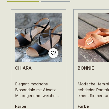
Produktgalerie überspringen
CHIARA
BONNIE
Elegant-modische
Modische, femin
Biosandale mit Absatz.
echtleder Pantole
Mit angenehm weichem
einem Riemen u
pflanzlich gegerbtem
großer Schnalle.
auswählen
auswähle
Farbe
Farbe
Nappaleder. Der mit
Modell ist zurüc