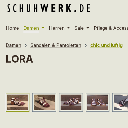
m Hauptinhalt springen
Zur Suche springen
Zur Hauptnavigation springen
Home
Damen
Herren
Sale
Pflege & Acces
Damen
Sandalen & Pantoletten
chic und luftig
LORA
Bildergalerie überspringen