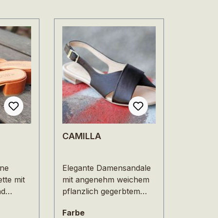
CAMILLA
ine
Elegante Damensandale
tte mit
mit angenehm weichem
nd
pflanzlich gegerbtem
 Das
Nappaleder. Dieser
n
auswählen
Farbe
khaltend
nachhaltige