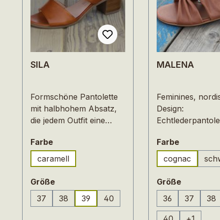
SILA
MALENA
Formschöne Pantolette
Feminines, nordi
mit halbhohem Absatz,
Design:
die jedem Outfit eine
Echtlederpantolet
lässige Eleganz verleiht.
Wickeloptik
auswählen
auswähle
Farbe
Farbe
Das Oberleder ist ein
aus weichem, pfl
geschmeidiges
gegerbten Rindle
caramell
cognac
sch
Nappaleder in einem
dem Ökoprogra
warmen hellen
Ten Points.Der Sc
auswählen
auswähl
Größe
Größe
Braunton. Durch die
offen angenehm 
37
38
39
40
36
37
38
vegetabile Gerbung und
und bequem. Die
(Diese Opt
die natürliche
gepolsterte Inne
40
+
1