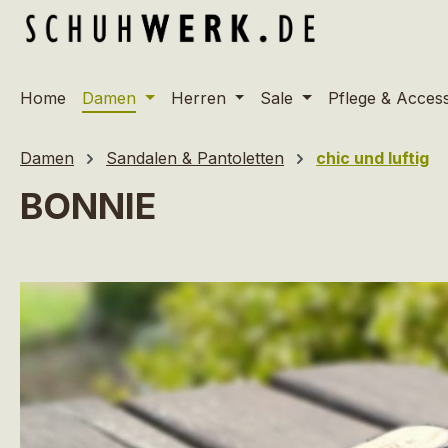
m Hauptinhalt springen
Zur Suche springen
Zur Hauptnavigation springen
Home
Damen
Herren
Sale
Pflege & Acces
Damen
Sandalen & Pantoletten
chic und luftig
BONNIE
Bildergalerie überspringen