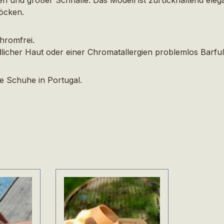
öcken.
chromfrei.
licher Haut oder einer Chromatallergien problemlos Barfuß
e Schuhe in Portugal.