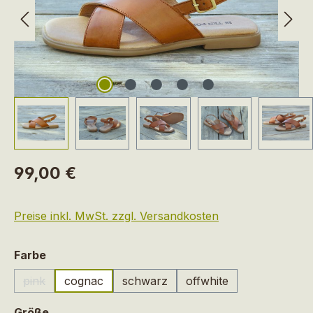
Regulärer Preis:
99,00 €
Preise inkl. MwSt. zzgl. Versandkosten
auswählen
Farbe
pink
cognac
schwarz
offwhite
(Diese Option ist zurzeit nicht verfügbar.)
auswählen
Größe