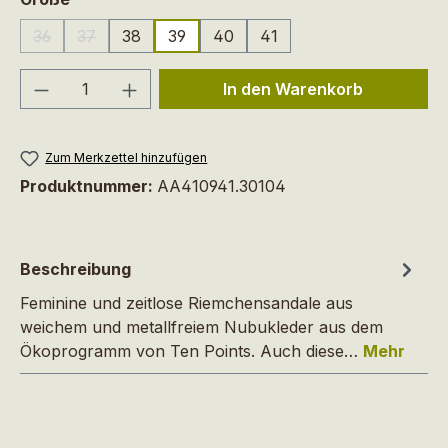
36
37
38
39
40
41
(Diese Option ist zurzeit nicht verfügbar.)
(Diese Option ist zurzeit nicht verfügbar.)
Produkt Anzahl: Gib den gewünschten We
In den Warenkorb
Zum Merkzettel hinzufügen
Produktnummer:
AA410941.30104
Beschreibung
Feminine und zeitlose Riemchensandale aus
weichem und metallfreiem Nubukleder aus dem
Ökoprogramm von Ten Points. Auch diese…
Mehr