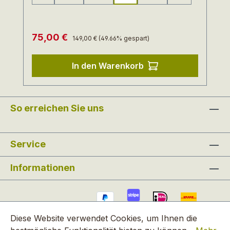
(Diese Option ist zurzeit nicht verfügbar.)
(Diese Option ist zurzeit nicht verfügbar.)
(Diese Option ist zurzeit nicht verfügba
(Diese Option ist zurzei
Regulärer Preis:
Verkaufspreis:
75,00 €
149,00 €
(49.66% gespart)
In den Warenkorb
So erreichen Sie uns
Service
Informationen
Diese Website verwendet Cookies, um Ihnen die