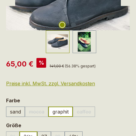
Verkaufspreis:
%
65,00 €
Regulärer Preis:
149,00 €
(56.38% gespart)
Preise inkl. MwSt. zzgl. Versandkosten
auswählen
Farbe
sand
mocca
graphit
caffee
(Diese Option ist zurzeit nicht verfügbar.)
(Diese Option ist zurzeit n
auswählen
Größe