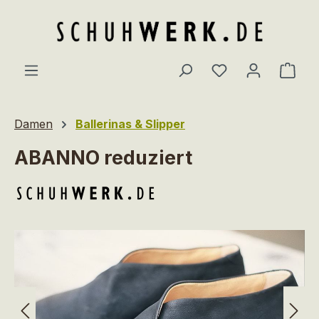
Zum Hauptinhalt springen
Du hast 0 Produ
Ware
Damen
Ballerinas & Slipper
ABANNO reduziert
Bildergalerie überspringen