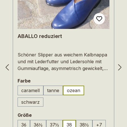
ABALLO reduziert
Schöner Slipper aus weichem Kalbnappa
und mit Lederfutter und Ledersohle mit
Gummiauflage, asymmetrisch gewickelt,
weiche Linien bestimmen die Optik. Dieser
auswählen
Farbe
Schuh ist auch für Füße mit hohem
Spann geeignet, und das eingearbeitete
caramell
tanne
ozean
(Diese Option ist zurzeit nicht verfügbar
Fußbett aus Naturkork garantiert
schwarz
natürliches Gehen.Auslaufmodelle und
deshalb im Preis reduziert.
auswählen
Größe
36
36½
37½
38
38½
+
7