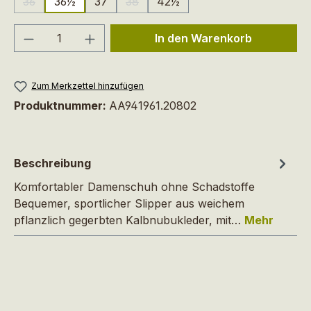
36
36½
37
38
42½
(Diese Option ist zurzeit nicht verfügbar.)
(Diese Option ist zurzeit nicht verfügbar
Produkt Anzahl: Gib den gewünschten We
In den Warenkorb
Zum Merkzettel hinzufügen
Produktnummer:
AA941961.20802
Beschreibung
Komfortabler Damenschuh ohne Schadstoffe
Bequemer, sportlicher Slipper aus weichem
pflanzlich gegerbten Kalbnubukleder, mit…
Mehr