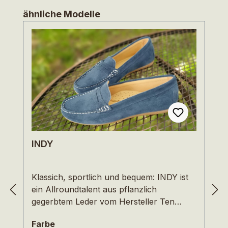
Produktgalerie überspringen
ähnliche Modelle
INDY
Klassich, sportlich und bequem: INDY ist
ein Allroundtalent aus pflanzlich
gegerbtem Leder vom Hersteller Ten
Points. Ein Must-haves für jeden
auswählen
Farbe
Schuhschrank. INDY ist super weich, lässt