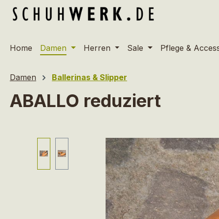
m Hauptinhalt springen
Zur Suche springen
Zur Hauptnavigation springen
Home
Damen
Herren
Sale
Pflege & Acces
Damen
Ballerinas & Slipper
ABALLO reduziert
Bildergalerie überspringen