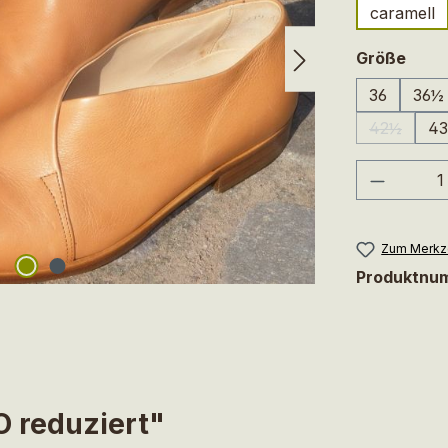
caramell
ausw
Größe
36
36½
42½
43
(Diese Opt
Produkt
Zum Merkze
Produktnu
 reduziert"