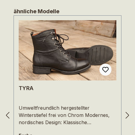
Produktgalerie überspringen
ähnliche Modelle
TYRA
Umweltfreundlich hergestellter
Winterstiefel frei von Chrom Modernes,
nordisches Design: Klassische
Schnürstiefelette mit prägnanten Nähten -