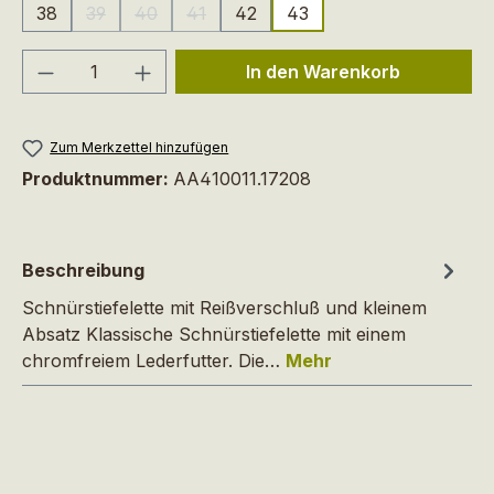
38
39
40
41
42
43
(Diese Option ist zurzeit nicht verfügbar.)
(Diese Option ist zurzeit nicht verfügbar.)
(Diese Option ist zurzeit nicht verfügbar.)
Produkt Anzahl: Gib den gewünschten We
In den Warenkorb
Zum Merkzettel hinzufügen
Produktnummer:
AA410011.17208
Beschreibung
Schnürstiefelette mit Reißverschluß und kleinem
Absatz Klassische Schnürstiefelette mit einem
chromfreiem Lederfutter. Die…
Mehr