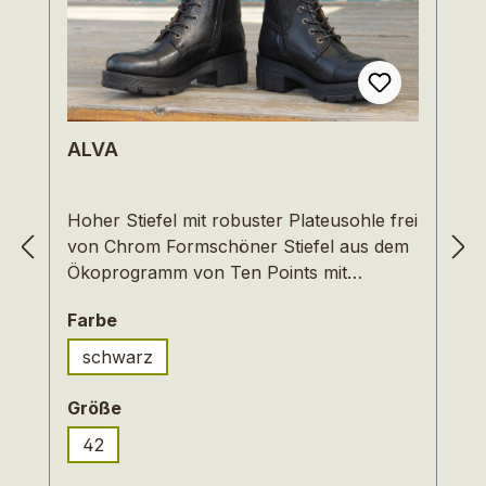
ALVA
Hoher Stiefel mit robuster Plateusohle frei
von Chrom Formschöner Stiefel aus dem
Ökoprogramm von Ten Points mit
robuster Plateau-Sohle, prägnanten
auswählen
Farbe
Nähten und hoher Schnürung. Durch den
Reißverschluss an der Innenseite und die
schwarz
praktischen Anziehschlaufen lassen sich
die Stiefel bequem an- und ausziehen. Das
auswählen
Größe
Oberleder ist ein fein strukturiertes
42
Rindleder – pflanzlich gegerbt und frei von
Chrom. Um einen besonderen Glanz zu