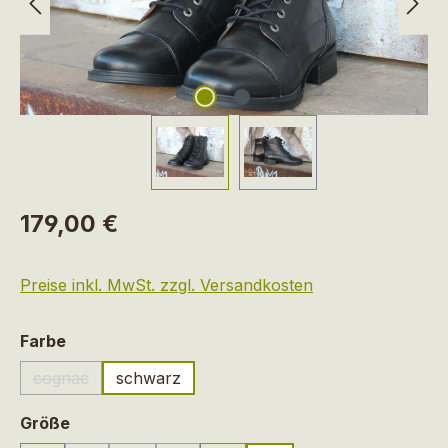
Regulärer Preis:
179,00 €
Preise inkl. MwSt. zzgl. Versandkosten
auswählen
Farbe
cognac
schwarz
(Diese Option ist zurzeit nicht verfügbar.)
auswählen
Größe