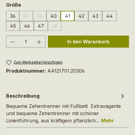
auswählen
Größe
36
37
38
40
41
42
43
44
(Diese Option ist zurzeit nicht verfügbar.)
(Diese Option ist zurzeit nicht verfügbar.)
45
46
47
49
(Diese Option ist zurzeit nicht verfügbar.
Produkt Anzahl: Gib den gewünschten We
In den Warenkorb
Zum Merkzettel hinzufügen
Produktnummer:
AA121701.20306
Beschreibung
Bequeme Zehentrenner mit Fußbett Extravagante
und bequeme Zehentrenner mit schöner
Linienführung, aus kräftigem pflanzlich…
Mehr