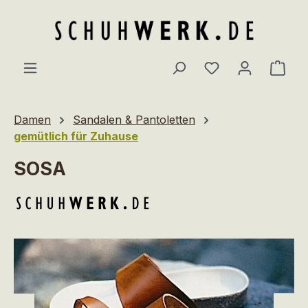
Zum Hauptinhalt springen
Du hast 0 Produ
Ware
Damen
Sandalen & Pantoletten
gemütlich für Zuhause
SOSA
Bildergalerie überspringen