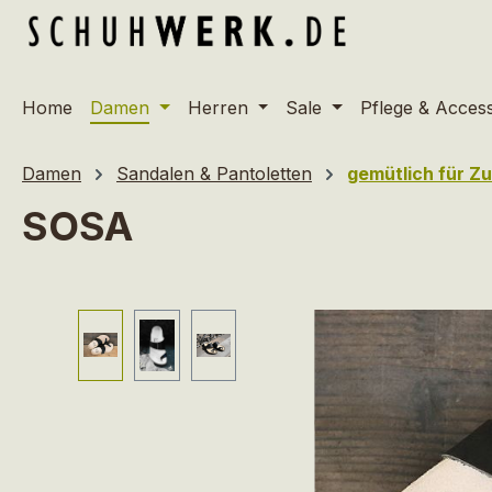
m Hauptinhalt springen
Zur Suche springen
Zur Hauptnavigation springen
Home
Damen
Herren
Sale
Pflege & Acces
Damen
Sandalen & Pantoletten
gemütlich für Z
SOSA
Bildergalerie überspringen