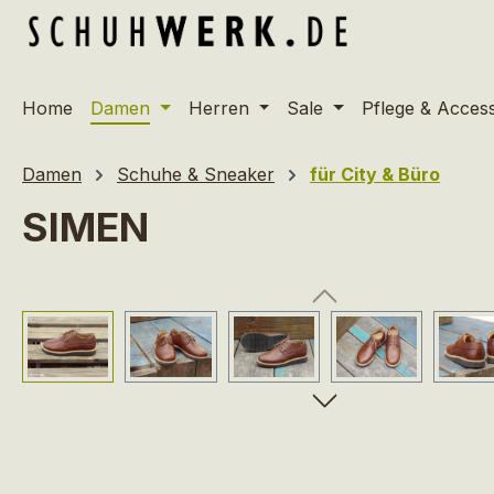
m Hauptinhalt springen
Zur Suche springen
Zur Hauptnavigation springen
Home
Damen
Herren
Sale
Pflege & Acces
Damen
Schuhe & Sneaker
für City & Büro
SIMEN
Bildergalerie überspringen