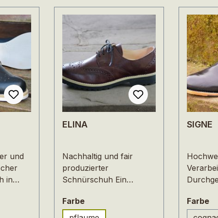
ELINA
SIGNE
er und
Nachhaltig und fair
Hochwer
scher
produzierter
Verarbei
 in
Schnürschuh Ein
Durchge
gn.
klassischer
dadurch 
n
auswählen
a
Farbe
Farbe
es,
Schnürschuh, feminin
flexibel
paleder.
interpretiert: ELINA wirkt
Design, 
pflaume
cogna