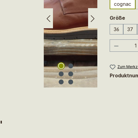
cognac
ausw
Größe
36
37
Produkt
Zum Merkze
Produktnu
"