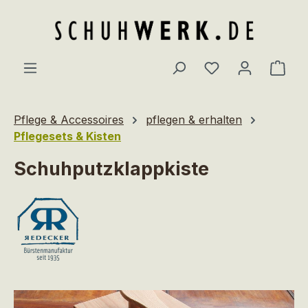
Zum Hauptinhalt springen
Du hast 0 Produ
Ware
Pflege & Accessoires
pflegen & erhalten
Pflegesets & Kisten
Schuhputzklappkiste
Bildergalerie überspringen