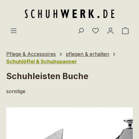
Zum Hauptinhalt springen
Du hast 0 Produ
Ware
Pflege & Accessoires
pflegen & erhalten
Schuhlöffel & Schuhspanner
Schuhleisten Buche
sonstige
Bildergalerie überspringen