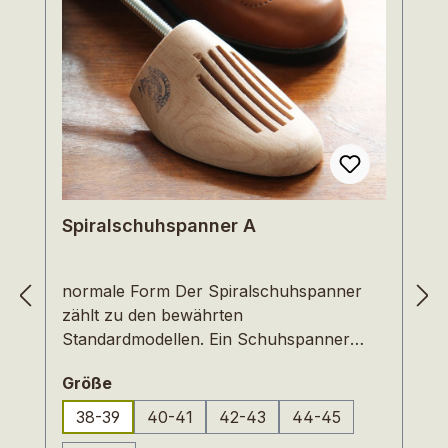
Spiralschuhspanner A
normale Form Der Spiralschuhspanner
zählt zu den bewährten
Standardmodellen. Ein Schuhspanner
erhält die Form des Schuhs und glättet
auswählen
Größe
mögliche Gehfalten. Zudem nimmt das
unbehandelte Buchenholz die Feuchtigkeit
38-39
40-41
42-43
44-45
aus dem Leder auf. Die Handhabung ist