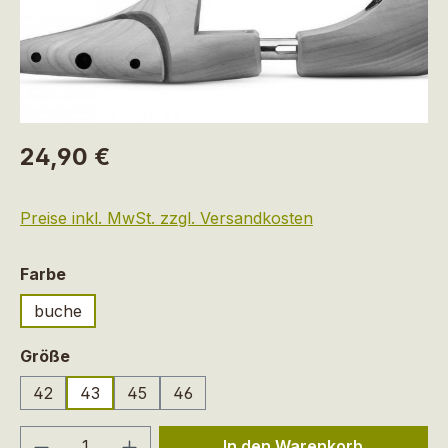
Regulärer Preis:
24,90 €
Preise inkl. MwSt. zzgl. Versandkosten
auswählen
Farbe
buche
auswählen
Größe
42
43
45
46
Produkt Anzahl: Gib den gewünschten We
In den Warenkorb