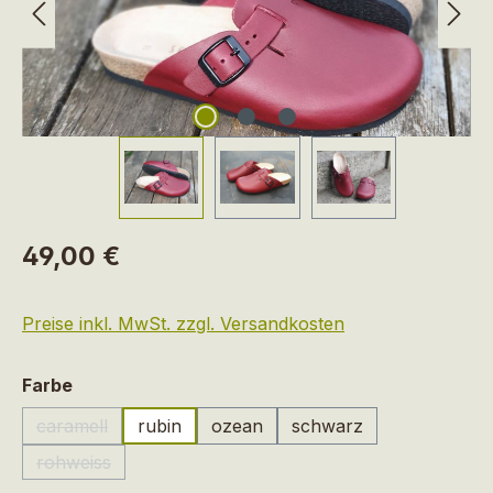
Regulärer Preis:
49,00 €
Preise inkl. MwSt. zzgl. Versandkosten
auswählen
Farbe
caramell
rubin
ozean
schwarz
(Diese Option ist zurzeit nicht verfügbar.)
rohweiss
(Diese Option ist zurzeit nicht verfügbar.)