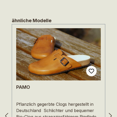
Produktgalerie überspringen
ähnliche Modelle
PAMO
Pflanzlich gegerbte Clogs hergestellt in
Deutschland Schlichter und bequemer
Bio-Clog aus strapazierfähigem Rindleder,