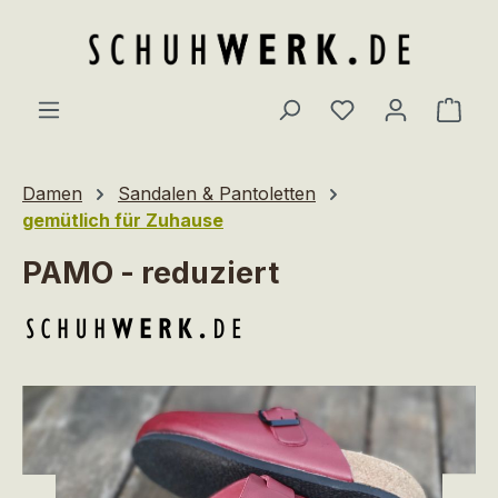
Zum Hauptinhalt springen
Du hast 0 Produ
Ware
Damen
Sandalen & Pantoletten
gemütlich für Zuhause
PAMO - reduziert
Bildergalerie überspringen