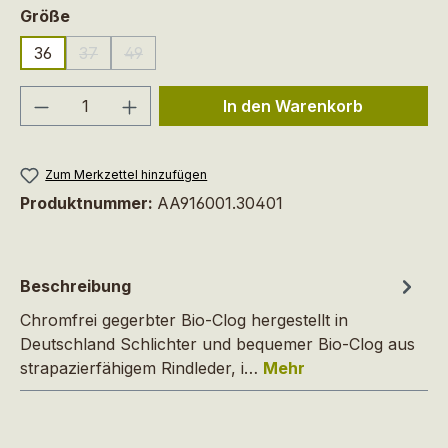
auswählen
Größe
36
37
49
(Diese Option ist zurzeit nicht verfügbar.)
(Diese Option ist zurzeit nicht verfügbar.)
Produkt Anzahl: Gib den gewünschten We
In den Warenkorb
Zum Merkzettel hinzufügen
Produktnummer:
AA916001.30401
Beschreibung
Chromfrei gegerbter Bio-Clog hergestellt in
Deutschland Schlichter und bequemer Bio-Clog aus
strapazierfähigem Rindleder, i…
Mehr