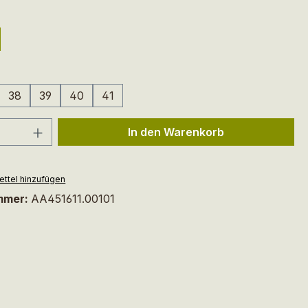
ählen
ählen
38
39
40
41
 Anzahl: Gib den gewünschten Wert ein 
In den Warenkorb
ttel hinzufügen
mmer:
AA451611.00101