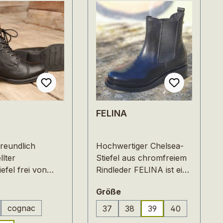
FELINA
reundlich
Hochwertiger Chelsea-
llter
Stiefel aus chromfreiem
iefel frei von
Rindleder FELINA ist ein
Modernes,
modischer Chelsea-
uswählen
auswählen
Größe
es Design:
Stiefel aus hochwertigem
he
und chromfrei
cognac
37
38
39
40
e Option ist zurzeit nicht verfügbar.)
iefelette mit
gegerbtem Rindleder aus