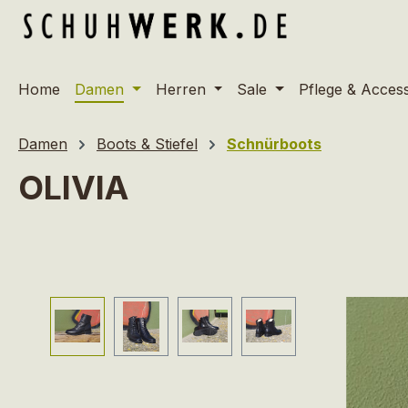
m Hauptinhalt springen
Zur Suche springen
Zur Hauptnavigation springen
Home
Damen
Herren
Sale
Pflege & Acces
Damen
Boots & Stiefel
Schnürboots
OLIVIA
Bildergalerie überspringen