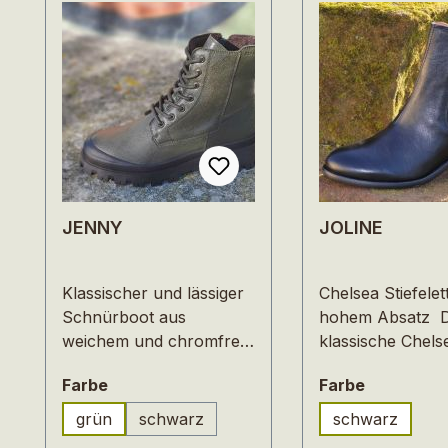
JENNY
JOLINE
Klassischer und lässiger
Chelsea Stiefelet
Schnürboot aus
hohem Absatz D
weichem und chromfrei
klassische Chels
gegerbtem Rindleder. Die
Stiefelette mit 
auswählen
auswähle
Farbe
Farbe
leichte und trotzdem
Absatz und prak
robuste TR-Sohle bietet
Anziehschlaufe s
grün
schwarz
schwarz
Flexibilität und guten
zum sportlich-el