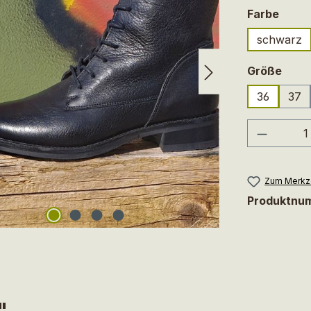
ausw
Farbe
schwarz
ausw
Größe
36
37
Produkt
Zum Merkze
Produktnu
"