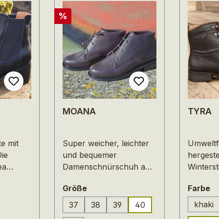
Rabatt
%
MOANA
TYRA
te mit
Super weicher, leichter
Umweltf
ie
und bequemer
hergeste
ea
Damenschnürschuh aus
Winterst
höherem
echtem LederMOANA ist
Chrom 
n
auswählen
a
Größe
Farbe
tischer
ein wirklich super
nordisch
ieht
leichter und weicher
Klassisc
khaki
37
38
39
40
(Dies
eganten
Damenschnürschuh der
Schnürst