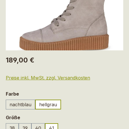
Regulärer Preis:
189,00 €
Preise inkl. MwSt. zzgl. Versandkosten
auswählen
Farbe
nachtblau
hellgrau
auswählen
Größe
38
39
40
41