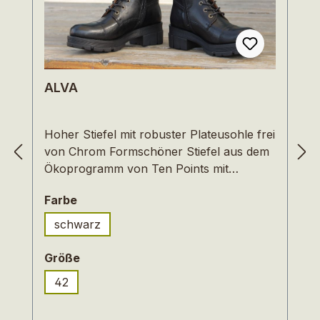
ALVA
Hoher Stiefel mit robuster Plateusohle frei
von Chrom Formschöner Stiefel aus dem
Ökoprogramm von Ten Points mit
robuster Plateau-Sohle, prägnanten
auswählen
Farbe
Nähten und hoher Schnürung. Durch den
Reißverschluss an der Innenseite und die
schwarz
praktischen Anziehschlaufen lassen sich
die Stiefel bequem an- und ausziehen. Das
auswählen
Größe
Oberleder ist ein fein strukturiertes
42
Rindleder – pflanzlich gegerbt und frei von
Chrom. Um einen besonderen Glanz zu