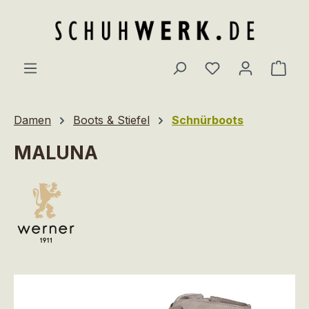
Zum Hauptinhalt springen
Du hast 0 Produ
Ware
Damen
Boots & Stiefel
Schnürboots
MALUNA
Bildergalerie überspringen