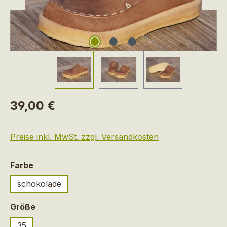
Regulärer Preis:
39,00 €
Preise inkl. MwSt. zzgl. Versandkosten
auswählen
Farbe
schokolade
auswählen
Größe
35