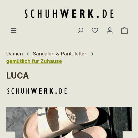
Zum Hauptinhalt springen
Du hast 0 Produ
Ware
Damen
Sandalen & Pantoletten
gemütlich für Zuhause
LUCA
Bildergalerie überspringen