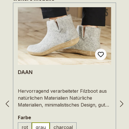
DAAN
Hervorragend verarbeiteter Filzboot aus
natürlichen Materialien Natürliche
Materialien, minimalistisches Design, gute
Passform und hervorragende
auswählen
Farbe
Verarbeitung lassen den Filzboot nicht nur
schön aussehen, er wärmt auch noch
rot
grau
charcoal