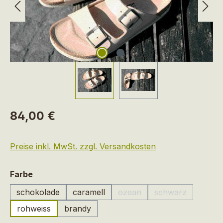
Regulärer Preis:
84,00 €
Preise inkl. MwSt. zzgl. Versandkosten
auswählen
Farbe
schokolade
caramell
ozean
schwarz
(Diese Option ist zurzeit nic
(Diese Option is
rohweiss
brandy