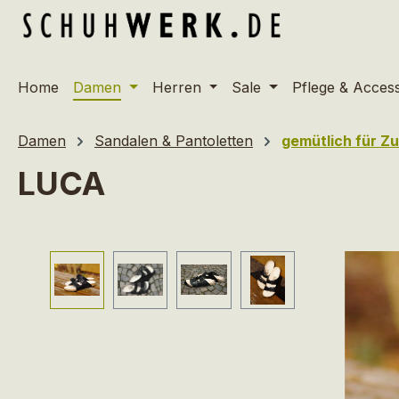
m Hauptinhalt springen
Zur Suche springen
Zur Hauptnavigation springen
Home
Damen
Herren
Sale
Pflege & Acces
Damen
Sandalen & Pantoletten
gemütlich für Z
LUCA
Bildergalerie überspringen