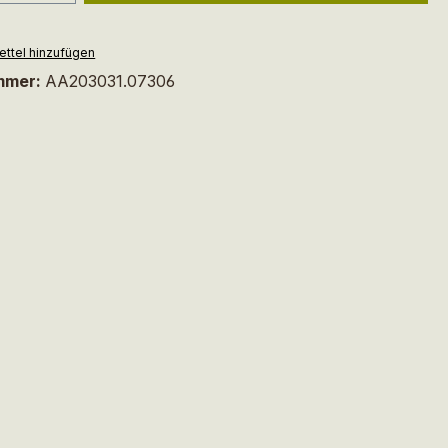
ttel hinzufügen
mmer:
AA203031.07306