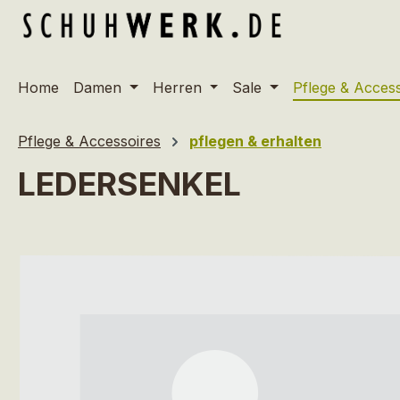
m Hauptinhalt springen
Zur Suche springen
Zur Hauptnavigation springen
Home
Damen
Herren
Sale
Pflege & Acces
Pflege & Accessoires
pflegen & erhalten
LEDERSENKEL
Bildergalerie überspringen