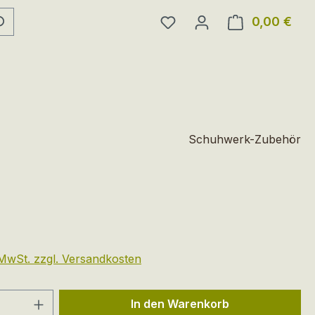
Du hast 0 Produkte auf 
0,00 €
Ware
Schuhwerk-Zubehör
eis:
. MwSt. zzgl. Versandkosten
 Anzahl: Gib den gewünschten Wert ein 
In den Warenkorb