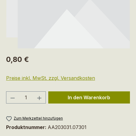
Regulärer Preis:
0,80 €
Preise inkl. MwSt. zzgl. Versandkosten
Produkt Anzahl: Gib den gewünschten We
In den Warenkorb
Zum Merkzettel hinzufügen
Produktnummer:
AA203031.07301