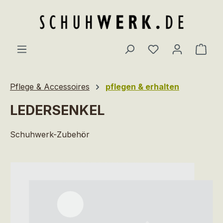
Zum Hauptinhalt springen
Du hast 0 Produ
Ware
Pflege & Accessoires
pflegen & erhalten
LEDERSENKEL
Schuhwerk-Zubehör
Bildergalerie überspringen