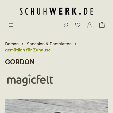
Zum Hauptinhalt springen
Du hast 0 Produ
Ware
Damen
Sandalen & Pantoletten
gemütlich für Zuhause
GORDON
Bildergalerie überspringen