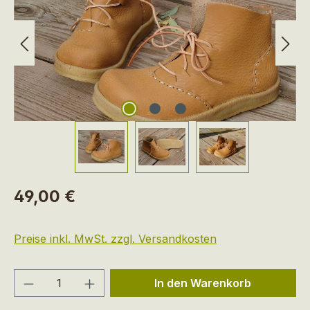
Regulärer Preis:
49,00 €
Preise inkl. MwSt. zzgl. Versandkosten
Produkt Anzahl: Gib den gewünschten We
In den Warenkorb