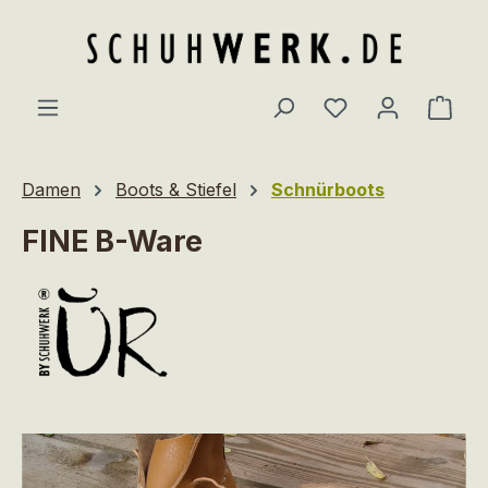
Zum Hauptinhalt springen
Du hast 0 Produ
Ware
Damen
Boots & Stiefel
Schnürboots
FINE B-Ware
Bildergalerie überspringen