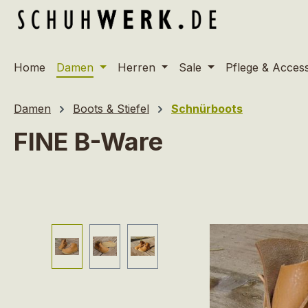
m Hauptinhalt springen
Zur Suche springen
Zur Hauptnavigation springen
Home
Damen
Herren
Sale
Pflege & Acces
Damen
Boots & Stiefel
Schnürboots
FINE B-Ware
Bildergalerie überspringen