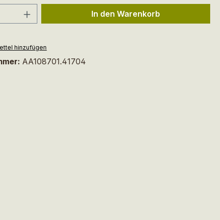
 Anzahl: Gib den gewünschten Wert ein 
In den Warenkorb
ttel hinzufügen
mmer:
AA108701.41704