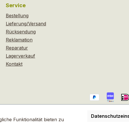
Service
Bestellung
Lieferung/Versand
Rücksendung
Reklamation
Reparatur
Lagerverkauf
Kontakt
Datenschutzeins
rtsteuer zzgl.
Versandkosten
und ggf. Nachnahmegebühren,
iche Funktionalität bieten zu