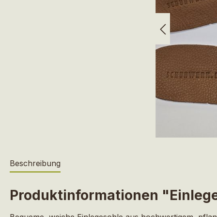
Beschreibung
Produktinformationen "Einleg
Bequeme, weiche Einlegesohle aus hochwertigem, pflanz