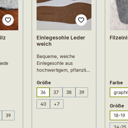
ilz
Einlegesohle Leder
Filzei
weich
Bequeme, weiche
jede
Einlegesohle aus
hochwertigem, pflanzlich
gegerbtem Leder mit
n
auswählen
a
Größe
Farbe
twa 5
genarbter Oberfläche.
lz ist
Dehnbar und
36
37
38
39
graphi
aterial
geschmeidig passt sich
40
+
7
r Haut,
das Leder der
en
a
Größe
d
natürlichen Veränderung
39
18-19
lierend.
des Fußes im Laufe des
Mengen
Tages an. All die
24-25