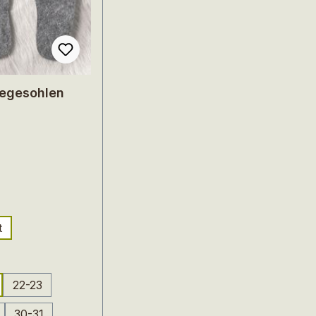
nlegesohlen
uswählen
t
uswählen
22-23
30-31