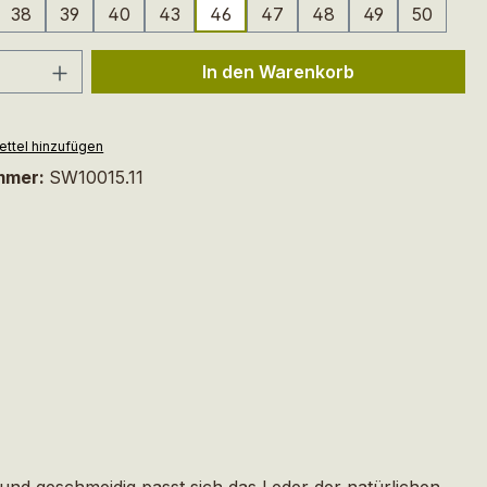
38
39
40
43
46
47
48
49
50
 Anzahl: Gib den gewünschten Wert ein 
In den Warenkorb
ttel hinzufügen
mmer:
SW10015.11
nd geschmeidig passt sich das Leder der natürlichen