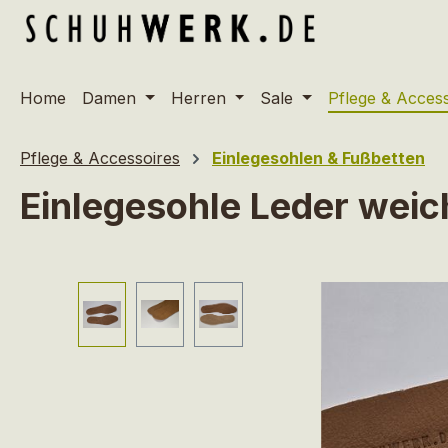
m Hauptinhalt springen
Zur Suche springen
Zur Hauptnavigation springen
Home
Damen
Herren
Sale
Pflege & Acces
Pflege & Accessoires
Einlegesohlen & Fußbetten
Einlegesohle Leder weic
Bildergalerie überspringen