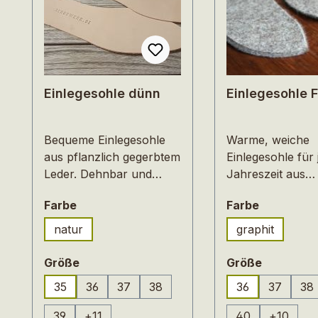
Einlegesohle dünn
Einlegesohle F
Bequeme Einlegesohle
Warme, weiche
aus pflanzlich gegerbtem
Einlegesohle für 
Leder. Dehnbar und
Jahreszeit aus
geschmeidig passt sich
ökologisch
auswählen
auswähle
Farbe
Farbe
das Leder der
hergestelltem, e
natürlichen Veränderung
mm dicken Filz. Fi
natur
graphit
des Fußes im Laufe des
ein natürliches M
Tages an, es wärmt und
angenehm auf de
auswählen
auswähl
Größe
Größe
schützt. All die
atmungsaktiv un
35
36
37
38
36
37
38
besonderen
feuchtigkeitsregu
Eigenschaften, die
Es kann große 
39
+
11
40
+
10