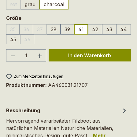
rot
grau
charcoal
(Diese Option ist zurzeit nicht verfügbar.)
auswählen
Größe
35
36
37
38
39
41
42
43
44
(Diese Option ist zurzeit nicht verfügbar.)
(Diese Option ist zurzeit nicht verfügbar.)
(Diese Option ist zurzeit nicht verfügbar.)
45
46
(Diese Option ist zurzeit nicht verfügbar.)
Produkt Anzahl: Gib den gewünschten We
In den Warenkorb
Zum Merkzettel hinzufügen
Produktnummer:
AA460031.21707
Beschreibung
Hervorragend verarbeiteter Filzboot aus
natürlichen Materialien Natürliche Materialien,
minimalistisches Design, gute Passf…
Mehr