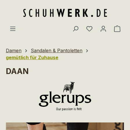
Zum Hauptinhalt springen
Du hast 0 Produ
Ware
Damen
Sandalen & Pantoletten
gemütlich für Zuhause
DAAN
Bildergalerie überspringen