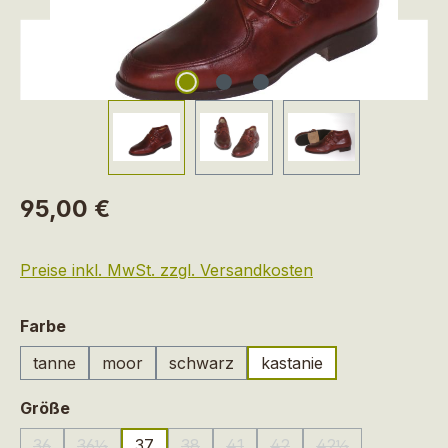
Regulärer Preis:
95,00 €
Preise inkl. MwSt. zzgl. Versandkosten
auswählen
Farbe
tanne
moor
schwarz
kastanie
auswählen
Größe
36
36½
37
38
41
42
42½