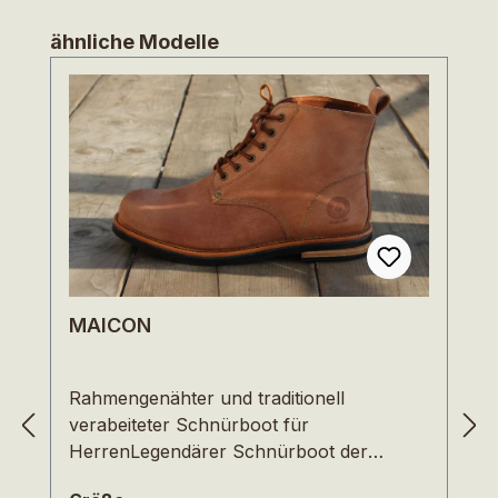
Produktgalerie überspringen
ähnliche Modelle
MAICON
Rahmengenähter und traditionell
verabeiteter Schnürboot für
HerrenLegendärer Schnürboot der
Arbeiter und Ranger. Traditionell