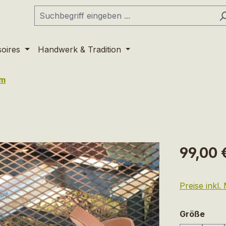
soires
Handwerk & Tradition
em
Regulärer Pr
99,00 
Preise inkl
ausw
Größe