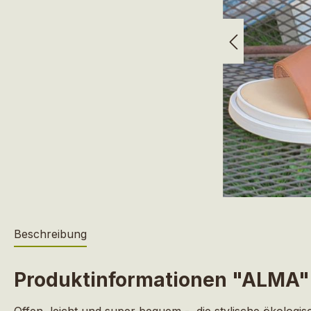
Beschreibung
Produktinformationen "ALMA"
Offen, leicht und super bequem - die stylische ökolog