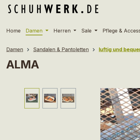
m Hauptinhalt springen
Zur Suche springen
Zur Hauptnavigation springen
Home
Damen
Herren
Sale
Pflege & Acces
Damen
Sandalen & Pantoletten
luftig und bequ
ALMA
Bildergalerie überspringen