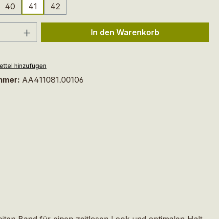
40
41
42
 Anzahl: Gib den gewünschten Wert ein 
In den Warenkorb
ttel hinzufügen
mmer:
AA411081.00106
iten Band für einen zeitlosen Look und optimalen Halt.