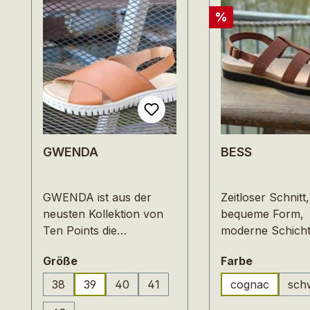
Rabatt
%
GWENDA
BESS
GWENDA ist aus der
Zeitloser Schnitt,
neusten Kollektion von
bequeme Form,
Ten Points die
moderne Schicht
Funktionalität und eine
die klassische
auswählen
auswähle
Größe
Farbe
elegantes Design
Römersandale B
verbindet. Durch die
mattem Rindleder
38
39
40
41
cognac
sch
überkreuzten Riemen
hochwertig verarbeitet.