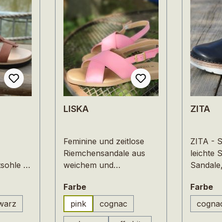
LISKA
ZITA
Feminine und zeitlose
ZITA - 
Riemchensandale aus
leichte 
sohle –
weichem und
Sandale,
metallfreiem Nubukleder
anders 
n
auswählen
a
Farbe
Farbe
ESS aus
aus dem Ökoprogramm
alltäglic
 ist
von Ten Points. Auch
Ökopro
warz
pink
cognac
cogna
(Diese Option ist zurzeit nicht verfügbar.)
(Di
diese
Points.