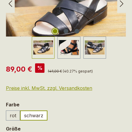
Verkaufspreis:
%
89,00 €
Regulärer Preis:
149,00 €
(40.27% gespart)
Preise inkl. MwSt. zzgl. Versandkosten
auswählen
Farbe
rot
schwarz
auswählen
Größe