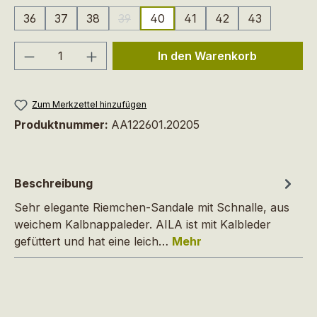
36
37
38
39
40
41
42
43
(Diese Option ist zurzeit nicht verfügbar.)
Produkt Anzahl: Gib den gewünschten We
In den Warenkorb
Zum Merkzettel hinzufügen
Produktnummer:
AA122601.20205
Beschreibung
Sehr elegante Riemchen-Sandale mit Schnalle, aus
weichem Kalbnappaleder. AILA ist mit Kalbleder
gefüttert und hat eine leich…
Mehr