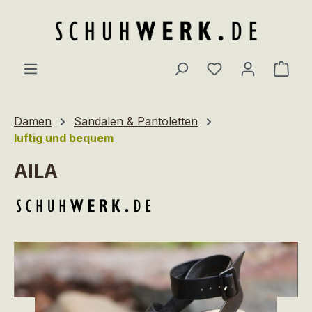
Zum Hauptinhalt springen
Du hast 0 Produ
Ware
Damen
Sandalen & Pantoletten
luftig und bequem
AILA
Bildergalerie überspringen