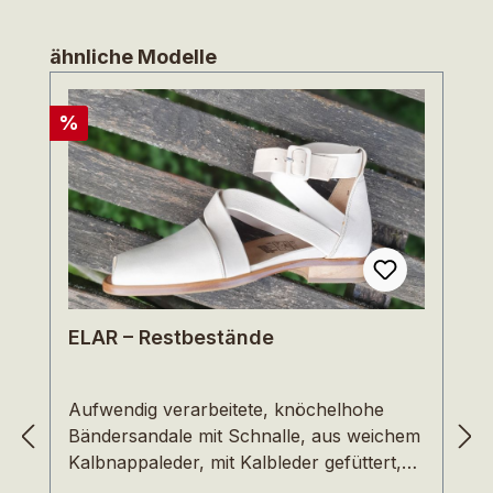
Produktgalerie überspringen
ähnliche Modelle
Rabatt
%
ELAR – Restbestände
Aufwendig verarbeitete, knöchelhohe
Bändersandale mit Schnalle, aus weichem
Kalbnappaleder, mit Kalbleder gefüttert,
einer leichten Ledersohle mit